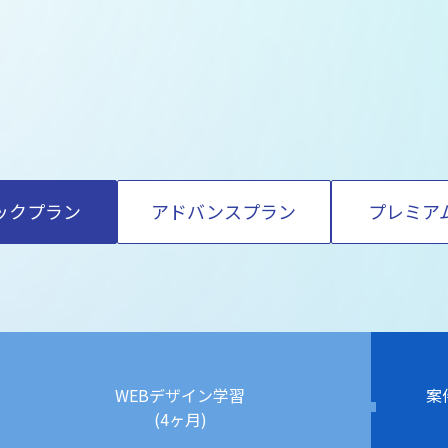
ック
プラン
アドバンス
プラン
プレミア
WEBデザイン学習
案
(4ヶ月)