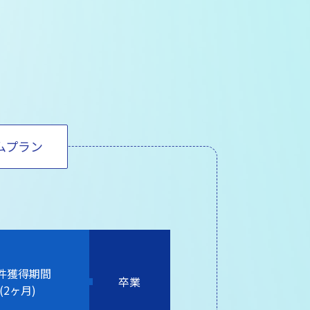
ム
プラン
件獲得期間
卒業
(2ヶ月)