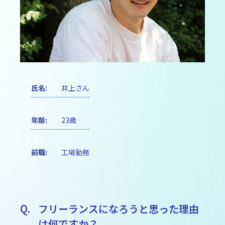
卒業生の声
ニュース
無料レクチャー
よくある質問
氏名:
井上さん
年齢:
23歳
前職:
工場勤務
フリーランスになろうと思った理由
は何ですか？